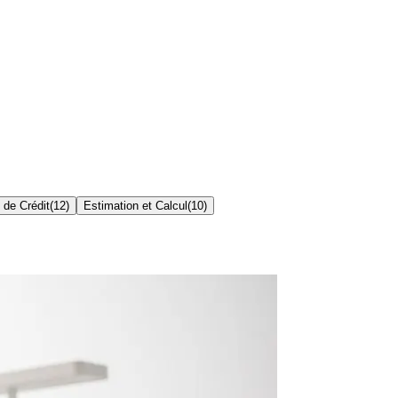
 de Crédit
(
12
)
Estimation et Calcul
(
10
)