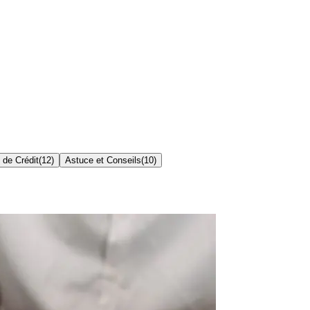
 de Crédit
(
12
)
Astuce et Conseils
(
10
)