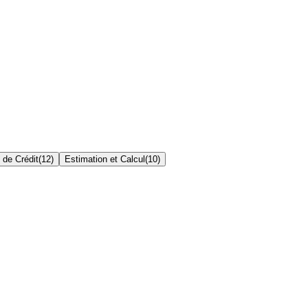
 de Crédit
(
12
)
Estimation et Calcul
(
10
)