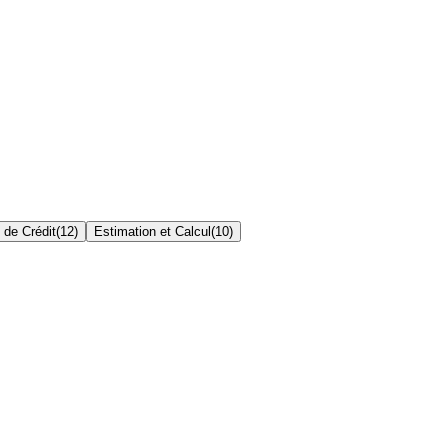
 de Crédit
(
12
)
Estimation et Calcul
(
10
)