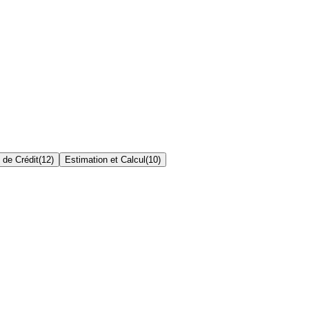
 de Crédit
(
12
)
Estimation et Calcul
(
10
)