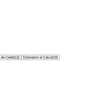
 de Crédit
(
12
)
Estimation et Calcul
(
10
)