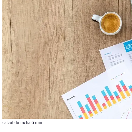
calcul du rachat
6
min