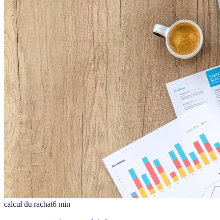
calcul du rachat
6
min