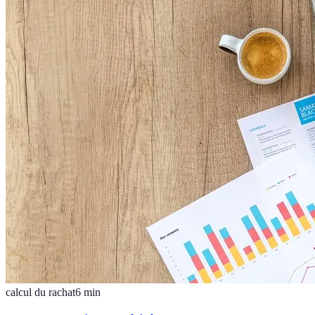
calcul du rachat
6
min