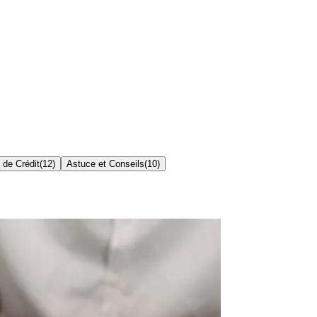
 de Crédit
(
12
)
Astuce et Conseils
(
10
)