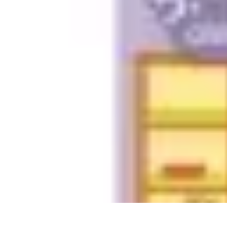
Calculez Votre Rachat
Outils et simulateurs
Calcul de Rachat
Calcul et Estimation
Calcul et op
Calculez Votre Rachat