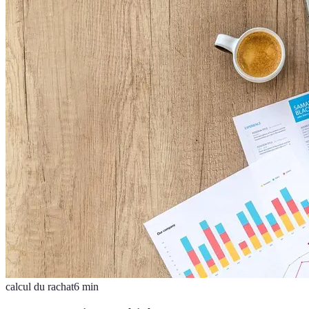
calcul du rachat
6
min