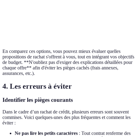
Mensualité
350 €
250 €
estimée (en €)
Coût total du
42 000 €
45 000 €
rachat
En comparez ces options, vous pouvez mieux évaluer quelles
propositions de rachat s'offrent à vous, tout en intégrant vos objectifs
de budget. **N'oubliez pas d'exiger des explications détaillées pour
chaque offre** afin d'éviter les pièges cachés (frais annexes,
assurances, etc.).
4. Les erreurs à éviter
Identifier les pièges courants
Dans le cadre d’un rachat de crédit, plusieurs erreurs sont souvent
commises. Voici quelques-unes des plus fréquentes et comment les
éviter :
Ne pas lire les petits caractères
: Tout contrat renferme des