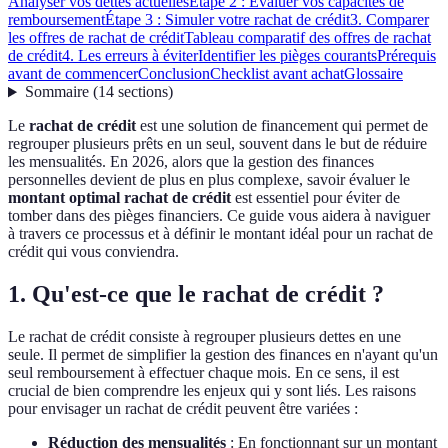
Analyser vos dettes actuelles
Étape 2 : Évaluer vos capacités de
remboursement
Étape 3 : Simuler votre rachat de crédit
3. Comparer
les offres de rachat de crédit
Tableau comparatif des offres de rachat
de crédit
4. Les erreurs à éviter
Identifier les pièges courants
Prérequis
avant de commencer
Conclusion
Checklist avant achat
Glossaire
Sommaire
(
14
sections
)
Le
rachat de crédit
est une solution de financement qui permet de
regrouper plusieurs prêts en un seul, souvent dans le but de réduire
les mensualités. En 2026, alors que la gestion des finances
personnelles devient de plus en plus complexe, savoir évaluer le
montant optimal rachat de crédit
est essentiel pour éviter de
tomber dans des pièges financiers. Ce guide vous aidera à naviguer
à travers ce processus et à définir le montant idéal pour un rachat de
crédit qui vous conviendra.
1. Qu'est-ce que le rachat de crédit ?
Le rachat de crédit consiste à regrouper plusieurs dettes en une
seule. Il permet de simplifier la gestion des finances en n'ayant qu'un
seul remboursement à effectuer chaque mois. En ce sens, il est
crucial de bien comprendre les enjeux qui y sont liés. Les raisons
pour envisager un rachat de crédit peuvent être variées :
Réduction des mensualités
: En fonctionnant sur un montant