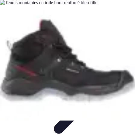
Calculez Votre Rachat
Outils et simulateurs
Calcul de Rachat
Calcul et Estimation
Calcul et
optimisation
Astuce et Conseils
Calculez Votre Rachat