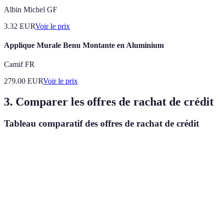
Albin Michel GF
3.32
EUR
Voir le prix
Applique Murale Benu Montante en Aluminium
Camif FR
279.00
EUR
Voir le prix
3. Comparer les offres de rachat de crédit
Tableau comparatif des offres de rachat de crédit
Critères
Option A (Banque 1)
Option B (Banque 2)
Taux d'intérêt
1,5 %
1,8 %
Durée de
10 ans
15 ans
remboursement