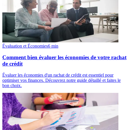
Évaluation et Économies
6
min
Comment bien évaluer les économies de votre rachat
de crédit
Évaluer les économies d'un rachat de crédit est essentiel pour
optimiser vos finances. Découvrez notre guide détaillé et faites le
bon choix.