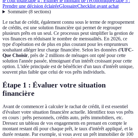
le coût total
Étape 4 : Estimer le montant de l'économique
Étape 5 :
Prendre une décision éclairée
Glossaire
Checklist avant achat
Sommaire
(
8
sections
)
Le rachat de crédit, également connu sous le terme de regroupement
de crédits, est une solution financière qui permet de regrouper
plusieurs prêts en un seul. Ce processus peut simplifier la gestion de
vos finances en réduisant le nombre de mensualités. En 2026, ce
type d'opération est de plus en plus courant pour les emprunteurs
souhaitant alléger leur charge financière. Selon les données d'
UFC-
Que Choisir
, près de 2 millions de ménages ont opté pour cette
solution l'année passée, témoignant d'un intérêt croissant pour cette
option. L'idée principale est de bénéficier d'un taux d'intérêt unique,
souvent plus faible que celui de vos prêts individuels.
Étape 1 : Évaluer votre situation
financière
Avant de commencer à calculer le rachat de crédit, il est essentiel
d'évaluer votre situation financière actuelle. Identifiez tous vos prêts
en cours : prêts personnels, crédits auto, prêts immobiliers, etc.
Dressez un tableau de vos engagements en prenant en compte le
montant restant dû pour chaque prêt, le taux d'intérêt appliqué, et la
durée restante. Par exemple, si vous avez un prêt immobilier de 100