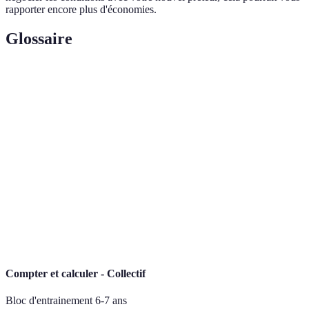
rapporter encore plus d'économies.
Glossaire
Terme
Définition
Rachat
Opération consistant à regrouper plusieurs crédits en un
de
seul avec une nouvelle durée et un nouveau taux.
crédit
Taux
Coût d'un emprunt exprimé en pourcentage du montant
d'intérêt
emprunté.
Frais de
Coûts associés à la mise en place d'un rachat de crédit,
dossier
susceptibles de varier d'une banque à l'autre.
Compter et calculer - Collectif
Bloc d'entrainement 6-7 ans