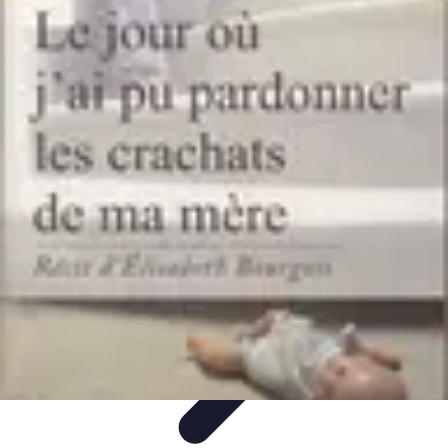
Calculez Votre Rachat
Outils et simulateurs
Calcul de Rachat
Calcul et Estimation
Calcul et
optimisation
Astuce et Conseils
Calculez Votre Rachat