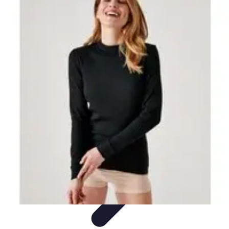
Calculez Votre Rachat
Outils et simulateurs
Calcul de Rachat
Calcul et Estimation
Calcul et
optimisation
Astuce et Conseils
Calculez Votre Rachat