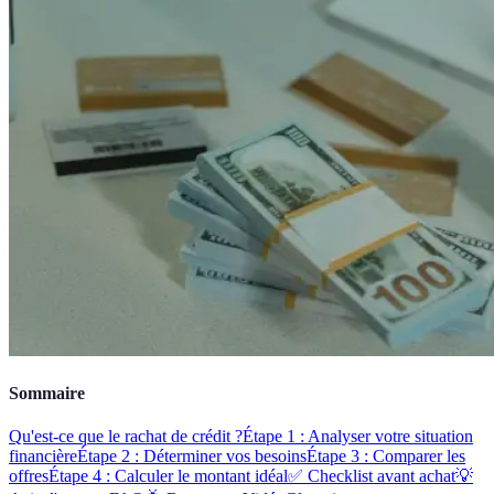
Sommaire
Qu'est-ce que le rachat de crédit ?
Étape 1 : Analyser votre situation
financière
Étape 2 : Déterminer vos besoins
Étape 3 : Comparer les
offres
Étape 4 : Calculer le montant idéal
✅ Checklist avant achat
💡