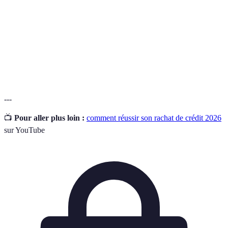
Taux
Pourcentage appliqué sur le montant du crédit,
d'intérêt
déterminant le coût total de l'emprunt.
Simulateur
Outil permettant d’estimer les mensualités et le coût
de rachat
total d’un rachat de crédit.
---
📺
Pour aller plus loin :
comment réussir son rachat de crédit 2026
sur YouTube