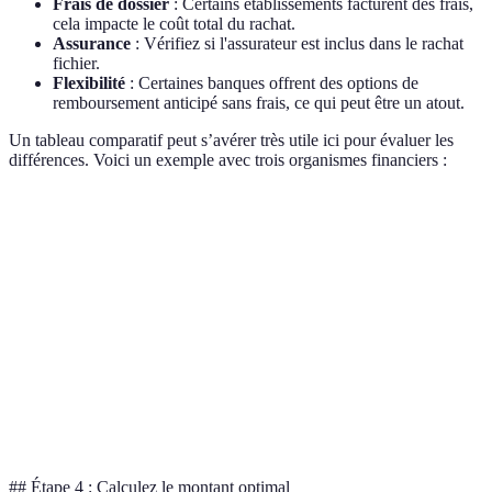
Frais de dossier
: Certains établissements facturent des frais,
cela impacte le coût total du rachat.
Assurance
: Vérifiez si l'assurateur est inclus dans le rachat
fichier.
Flexibilité
: Certaines banques offrent des options de
remboursement anticipé sans frais, ce qui peut être un atout.
Un tableau comparatif peut s’avérer très utile ici pour évaluer les
différences. Voici un exemple avec trois organismes financiers :
Critère
Banque A
Banque B
Banque C
Taux d'intérêt (%)
3,0
3,5
2,9
Frais de dossier (€)
400
300
0
Assurance incluse
Oui
Non
Oui
Flexibilité
Oui
Oui
Non
## Étape 4 : Calculez le montant optimal