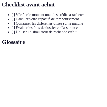
Checklist avant achat
[ ] Vérifier le montant total des crédits à racheter
[ ] Calculer votre capacité de remboursement
[ ] Comparer les différentes offres sur le marché
[ ] Évaluer les frais de dossier et d'assurance
[ ] Utiliser un simulateur de rachat de crédit
Glossaire
Terme
Définition
Opération consistant à regrouper plusieurs
Rachat de
crédits en un seul pour simplifier le
crédit
remboursement.
Montant que l'emprunteur est en mesure de
Capacité de
rembourser chaque mois sans mettre en péril
remboursement
son budget.