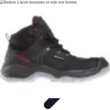
Calculez Votre Rachat
Outils et simulateurs
Calcul de Rachat
Calcul et Estimation
Calcul et
optimisation
Astuce et Conseils
Calculez Votre Rachat