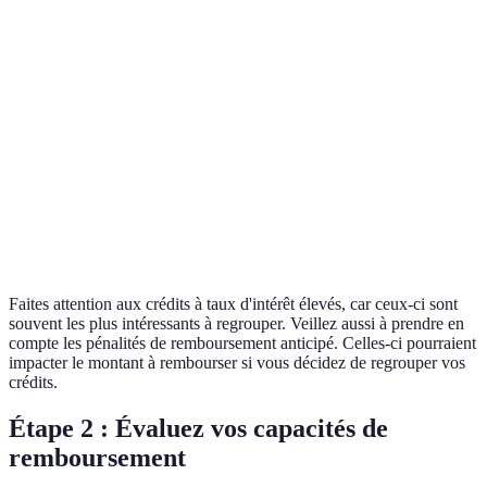
Type de Crédit
Montant
Taux (%)
Mensualité
Rest
Prêt Personnel
10 000 €
4,5
230 €
7 00
Crédit Autre
5 000 €
6,0
150 €
2 00
voiture
Prêt
150 000
3,2
850 €
120 
Immobilier
€
Faites attention aux crédits à taux d'intérêt élevés, car ceux-ci sont
souvent les plus intéressants à regrouper. Veillez aussi à prendre en
compte les pénalités de remboursement anticipé. Celles-ci pourraient
impacter le montant à rembourser si vous décidez de regrouper vos
crédits.
Étape 2 : Évaluez vos capacités de
remboursement