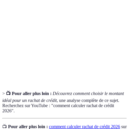
Terme
Définition
Rachat de
Opération consistant à regrouper plusieurs prêts
crédit
en un seul.
Taux
Pourcentage appliqué au capital emprunté.
d'intérêt
Frais de
Coût lié à la mise en place du rachat de crédit.
dossier
>
📺 Pour aller plus loin :
Découvrez comment choisir le montant
idéal pour un rachat de crédit
, une analyse complète de ce sujet.
Recherchez sur YouTube : "comment calculer rachat de crédit
2026".
📺
Pour aller plus loin :
comment calculer rachat de crédit 2026
sur