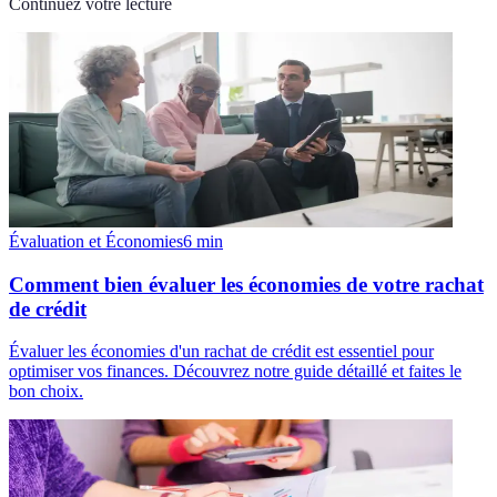
Continuez votre lecture
Évaluation et Économies
6
min
Comment bien évaluer les économies de votre rachat
de crédit
Évaluer les économies d'un rachat de crédit est essentiel pour
optimiser vos finances. Découvrez notre guide détaillé et faites le
bon choix.