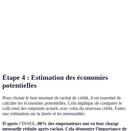
Frais de
0 EUR
300 EUR
200 EUR
dossier
Durée du prêt
20 ans
25 ans
20 ans
Montant du
180 000
170 000
175 000 EUR
rachat
EUR
EUR
Moins
Plus
Verdict
À évaluer
avantageux
avantageux
Étape 4 : Estimation des économies
potentielles
Pour choisir le bon montant de rachat de crédit, il est essentiel de
calculer les économies potentielles. Cela implique de comparer le
coût total des emprunts actuels avec celui du nouveau crédit. Faites
une estimation sur la durée et les mensualités.
D'après
l’INSEE
, 80% des emprunteurs ont vu leur charge
mensuelle réduite après rachat. Cela démontre l’importance de