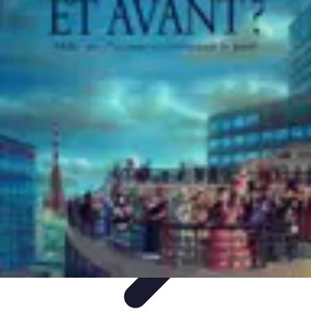
Calculez Votre Rachat
Outils et simulateurs
Calcul de Rachat
Calcul et Estimation
Calcul et
optimisation
Astuce et Conseils
Calculez Votre Rachat