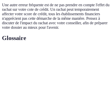
Une autre erreur fréquente est de ne pas prendre en compte l'effet du
rachat sur votre cote de crédit. Un rachat peut temporairement
affecter votre score de crédit, tous les établissements financiers
n'apprécient pas cette démarche de la même manière. Pensez à
discuter de l'impact du rachat avec votre conseiller, afin de préparer
votre dossier au mieux pour l'avenir.
Glossaire
Terme
Définition
Rachat de
Opération consistant à regrouper plusieurs prêts
crédit
en un seul pour alléger les mensualités.
Pourcentage appliqué sur le montant emprunté
Taux d'intérêt
pour déterminer la somme à rembourser.
Montant maximum que l’emprunteur peut
Capacité de
rembourser mensuellement en fonction de ses
remboursement
revenus.