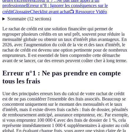
dettes excessives
Erreur n°7 : Ne pas faire appel à un
professionnel
Erreur n°8 : Ignorer les conséquences sur le
crédit
Glossaire
Checklist avant achat
📺 Ressource Vidéo
Sommaire
(
12
sections
)
Le rachat de crédit est une solution financière qui permet de
regrouper plusieurs crédits en un seul prêt, souvent pour réduire la
mensualité globale ou obtenir un taux d'intérêt plus avantageux. En
2026, avec l'augmentation du coût de la vie et des taux d'intérêt, le
rachat de crédit est devenu une option pertinente pour de nombreux
emprunteurs. Il est essentiel de bien comprendre cette démarche
avant de se lancer, car des erreurs peuvent coûter cher à long terme.
Erreur n°1 : Ne pas prendre en compte
tous les frais
Une des principales erreurs lors du calcul de votre rachat de crédit
est de ne pas considérer l'ensemble des frais associés. Beaucoup se
concentrent uniquement sur le montant des mensualités et le taux
d'intérêt, mais il existe divers frais cachés : frais de dossier, pénalités
de remboursement anticipé, assurance emprunteur, etc. Par exemple,
si vous empruntez 100 000 € avec des frais de dossier de 1 %, cela
représente immédiatement 1 000 € supplémentaires à ajouter au coût
global. En évaluant chaque frais, vous aurez une vision claire de la