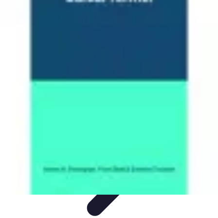
Calculez Votre Rachat
Outils et simulateurs
Calcul de Rachat
Calcul et Estimation
Calcul et
optimisation
Astuce et Conseils
Calculez Votre Rachat