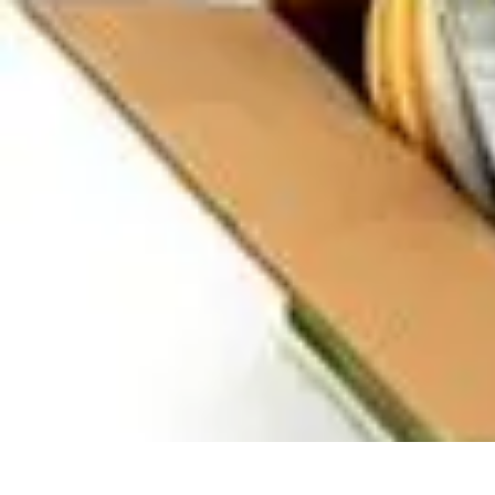
Calculez Votre Rachat
Outils et simulateurs
Calcul de Rachat
Calcul et Estimation
Calcul et op
Calculez Votre Rachat