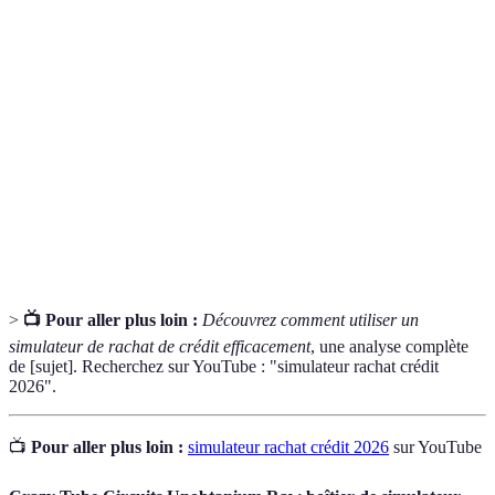
Terme
Définition
Rachat de
Processus regroupant plusieurs crédits en un seul.
crédit
Taux
Pourcentage appliqué par le prêteur sur le montant
d'intérêt
emprunté.
Outil en ligne permettant d'estimer des données
Simulateur
financières.
>
📺 Pour aller plus loin :
Découvrez comment utiliser un
simulateur de rachat de crédit efficacement
, une analyse complète
de [sujet]. Recherchez sur YouTube : "simulateur rachat crédit
2026".
📺
Pour aller plus loin :
simulateur rachat crédit 2026
sur YouTube