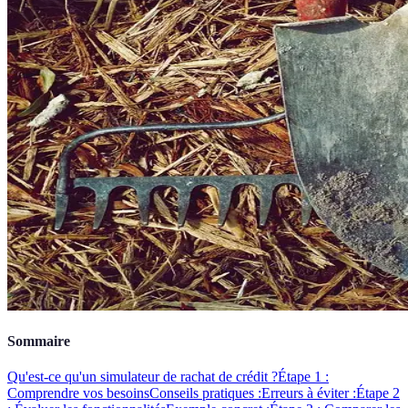
Sommaire
Qu'est-ce qu'un simulateur de rachat de crédit ?
Étape 1 :
Comprendre vos besoins
Conseils pratiques :
Erreurs à éviter :
Étape 2