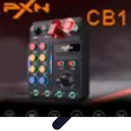
Calculez Votre Rachat
Outils et simulateurs
Calcul de Rachat
Calcul et Estimation
Calcul et
optimisation
Astuce et Conseils
Calculez Votre Rachat