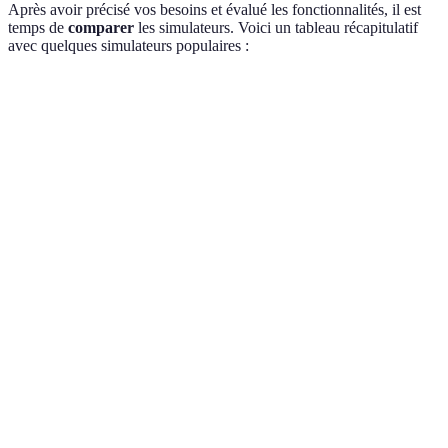
Après avoir précisé vos besoins et évalué les fonctionnalités, il est
temps de
comparer
les simulateurs. Voici un tableau récapitulatif
avec quelques simulateurs populaires :
Critère
Simulateur A
Simulateur B
Simulateur 
Type de crédits
Oui
Oui
Non
traités
Fonctionnalités
Avancées
Basique
Avancées
Comparaison
Oui
Non
Oui
d'offres
Facilité