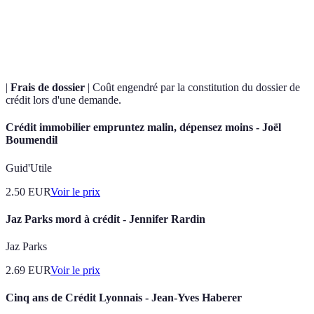
Pénalités de
Frais imposés lors du paiement d'un
remboursement
crédit avant son échéance.
anticipé
|
Frais de dossier
| Coût engendré par la constitution du dossier de
crédit lors d'une demande.
Crédit immobilier empruntez malin, dépensez moins - Joël
Boumendil
Guid'Utile
2.50
EUR
Voir le prix
Jaz Parks mord à crédit - Jennifer Rardin
Jaz Parks
2.69
EUR
Voir le prix
Cinq ans de Crédit Lyonnais - Jean-Yves Haberer