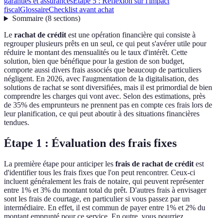
garanties et assurances
Étape 5 : Réflexion sur l'impact
fiscal
Glossaire
Checklist avant achat
Sommaire
(
8
sections
)
Le
rachat de crédit
est une opération financière qui consiste à
regrouper plusieurs prêts en un seul, ce qui peut s'avérer utile pour
réduire le montant des mensualités ou le taux d'intérêt. Cette
solution, bien que bénéfique pour la gestion de son budget,
comporte aussi divers frais associés que beaucoup de particuliers
négligent. En 2026, avec l'augmentation de la digitalisation, des
solutions de rachat se sont diversifiées, mais il est primordial de bien
comprendre les charges qui vont avec. Selon des estimations, près
de 35% des emprunteurs ne prennent pas en compte ces frais lors de
leur planification, ce qui peut aboutir à des situations financières
tendues.
Étape 1 : Évaluation des frais fixes
La première étape pour anticiper les
frais de rachat de crédit
est
d'identifier tous les frais fixes que l'on peut rencontrer. Ceux-ci
incluent généralement les frais de notaire, qui peuvent représenter
entre 1% et 3% du montant total du prêt. D'autres frais à envisager
sont les frais de courtage, en particulier si vous passez par un
intermédiaire. En effet, il est commun de payer entre 1% et 2% du
montant emprunté pour ce service. En outre, vous pourriez