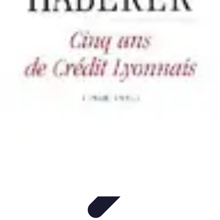
Calculez Votre Rachat
Outils et simulateurs
Calcul de Rachat
Calcul et Estimation
Calcul et
optimisation
Astuce et Conseils
Calculez Votre Rachat