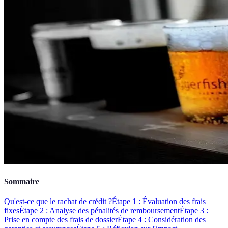
Sommaire
Qu'est-ce que le rachat de crédit ?
Étape 1 : Évaluation des frais
fixes
Étape 2 : Analyse des pénalités de remboursement
Étape 3 :
Prise en compte des frais de dossier
Étape 4 : Considération des