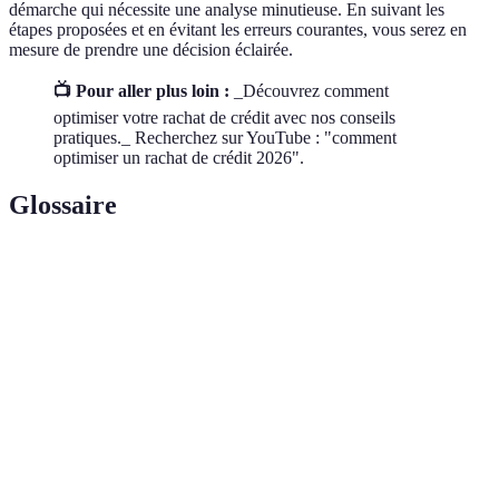
démarche qui nécessite une analyse minutieuse. En suivant les
étapes proposées et en évitant les erreurs courantes, vous serez en
mesure de prendre une décision éclairée.
📺 Pour aller plus loin :
_Découvrez comment
optimiser votre rachat de crédit avec nos conseils
pratiques._ Recherchez sur YouTube : "comment
optimiser un rachat de crédit 2026".
Glossaire
Terme
Définition
Rachat de
Processus de fusion de plusieurs prêts en un seul
crédit
nouveau prêt.
Coût de l'emprunt, exprimé en pourcentage, sur
Taux d'intérêt
le capital emprunté.
Frais
Coûts associés au traitement de la demande de
d'établissement
rachat de crédit.