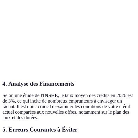
Taux
4%
2.5%
d'intérêt
Mensualité
800€
650€
Durée
10 ans
15 ans
restante
Coût total
96 000€
117 000€
d'emprunt
4. Analyse des Financements
Selon une étude de l'
INSEE
, le taux moyen des crédits en 2026 est
de 3%, ce qui incite de nombreux emprunteurs à envisager un
rachat. Il est donc crucial d'examiner les conditions de votre crédit
actuel comparées aux nouvelles offres, notamment sur le plan des
taux et des durées.
5. Erreurs Courantes à Éviter