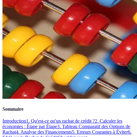
Sommaire
Introduction
1. Qu'est-ce qu'un rachat de crédit ?
2. Calculer les
économies : Étape par Étape
3. Tableau Comparatif des Options de
Rachat
4. Analyse des Financements
5. Erreurs Courantes à Éviter
6.