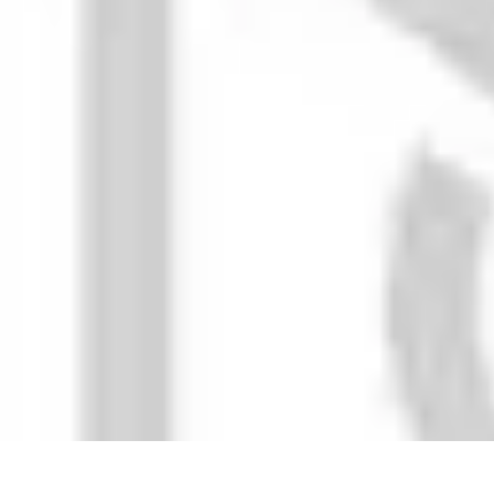
Calculez Votre Rachat
Outils et simulateurs
Calcul de Rachat
Calcul et Estimation
Calcul et op
Calculez Votre Rachat