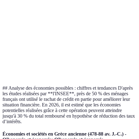
Critère
Ancien Prêt
Nouveau Prêt
Verdict
Taux d'Intérêt
3 %
2 %
Économie
Mensualité
1 103 €
864 €
Économie
Reste à
Économie
180 000 €
160 000 €
rembourser
totale
Coût Total sur
Forte
264 680 €
205 920 €
la durée
Économie
## Analyse des économies possibles : chiffres et tendances D'après
les études réalisées par **l'INSEE**, près de 50 % des ménages
français ont utilisé le rachat de crédit en partie pour améliorer leur
situation financière. En 2026, il est estimé que les économies
potentielles réalisées grâce à cette opération peuvent atteindre
jusqu'à 30 % du total remboursé en hypothèse de réduction des taux
d’intérêts.
Économies et sociétés en Grèce ancienne (478-88 av. J.-C.) -