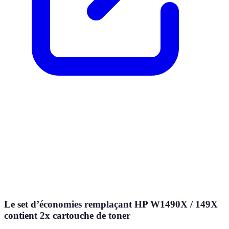
Le set d’économies remplaçant HP W1490X / 149X
contient 2x cartouche de toner
TonerPartner
411.59
Euro
Voir le prix