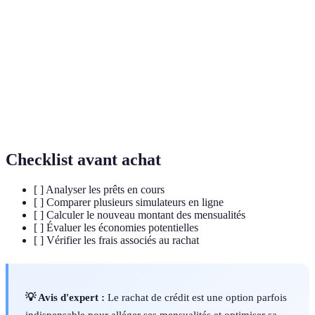
Rachat de
Opération financière consistant à regrouper plusieurs
crédit
crédits en un seul à un taux d'intérêt plus attrayant.
Taux
Pourcentage que l'emprunteur doit payer en
d'intérêt
supplément du montant emprunté.
Montant d'argent à rembourser chaque mois pour un
Mensualité
crédit.
Checklist avant achat
[ ] Analyser les prêts en cours
[ ] Comparer plusieurs simulateurs en ligne
[ ] Calculer le nouveau montant des mensualités
[ ] Évaluer les économies potentielles
[ ] Vérifier les frais associés au rachat
💡 Avis d'expert :
Le rachat de crédit est une option parfois
indispensable pour alléger ses mensualités et optimiser sa