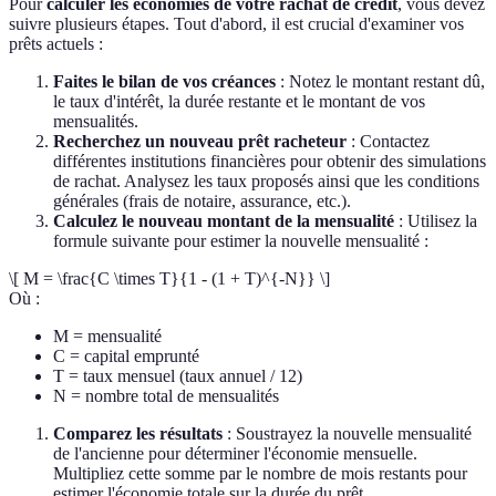
Pour
calculer les économies de votre rachat de crédit
, vous devez
suivre plusieurs étapes. Tout d'abord, il est crucial d'examiner vos
prêts actuels :
Faites le bilan de vos créances
: Notez le montant restant dû,
le taux d'intérêt, la durée restante et le montant de vos
mensualités.
Recherchez un nouveau prêt racheteur
: Contactez
différentes institutions financières pour obtenir des simulations
de rachat. Analysez les taux proposés ainsi que les conditions
générales (frais de notaire, assurance, etc.).
Calculez le nouveau montant de la mensualité
: Utilisez la
formule suivante pour estimer la nouvelle mensualité :
\[ M = \frac{C \times T}{1 - (1 + T)^{-N}} \]
Où :
M = mensualité
C = capital emprunté
T = taux mensuel (taux annuel / 12)
N = nombre total de mensualités
Comparez les résultats
: Soustrayez la nouvelle mensualité
de l'ancienne pour déterminer l'économie mensuelle.
Multipliez cette somme par le nombre de mois restants pour
estimer l'économie totale sur la durée du prêt.