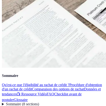
Sommaire
Qu'est-ce que l'éligibilité au rachat de crédit ?
Procédure d'obtention
d'un rachat de crédit
Comparaison des options de rachat
Données et
tendances
📺 Ressource Vidéo
FAQ
Checklist avant de
postuler
Glossaire
Sommaire
(
8
sections
)