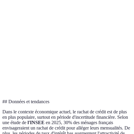
Critère
Rachat Conso
Rachat Immo
Rachat Mixte
Durée (en
5-10
15-25
10-20
années)
Taux
3-6%
1.5-3%
2-4%
d'intérêt
Montant
75k€
500k€
300k€
max
Flexibilité
Moyenne
Haute
Haute
## Données et tendances
Dans le contexte économique actuel, le rachat de crédit est de plus
en plus populaire, surtout en période d'incertitude financière. Selon
une étude de
l'INSEE
en 2025, 30% des ménages français
envisageraient un rachat de crédit pour alléger leurs mensualités. De
plus, les périodes de taux d'intérêt bas augmentent l'attractivité de