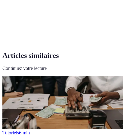
Taux Annuel Effectif Global, indicateur de coût
TAEG
total d'un crédit.
Rapport indiquant la part de revenus consacrée aux
Endettement
remboursements de dettes.
Articles similaires
Continuez votre lecture
Tutoriels
6
min