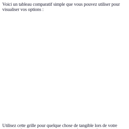
Voici un tableau comparatif simple que vous pouvez utiliser pour
visualiser vos options :
Critère
Simulateur A
Simulateur B
Simulateur
Facilité
⭐⭐⭐⭐⭐
⭐⭐⭐⭐
⭐⭐⭐
d'utilisation
Rapidité du
Instantané
5 min
10 min
calcul
Options de
Limitée
Large
Moyenne
personnalisation
Avis utilisateurs
Positifs
Mitigés
Négatifs
Utilisez cette grille pour quelque chose de tangible lors de votre