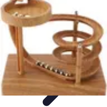
Calculez Votre Rachat
Outils et simulateurs
Calcul de Rachat
Calcul et Estimation
Calcul et
optimisation
Astuce et Conseils
Calculez Votre Rachat