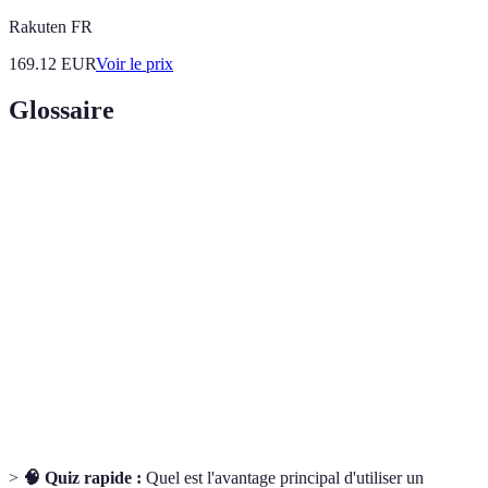
Rakuten FR
169.12
EUR
Voir le prix
Glossaire
Terme
Définition
Rachat de
Regroupement de plusieurs crédits en un seul pour
crédit
réduire les mensualités.
Taux
Pourcentage que vous payez en plus du montant
d'intérêt
emprunté.
Aide
Toute aide, comme les conseils, qui accompagne
financière
l’emprunteur dans ses choix.
>
🧠 Quiz rapide :
Quel est l'avantage principal d'utiliser un