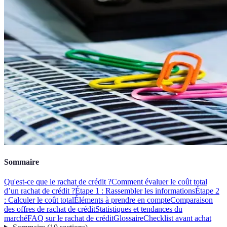
Sommaire
Qu'est-ce que le rachat de crédit ?
Comment évaluer le coût total
d’un rachat de crédit ?
Étape 1 : Rassembler les informations
Étape 2
: Calculer le coût total
Éléments à prendre en compte
Comparaison
des offres de rachat de crédit
Statistiques et tendances du
marché
FAQ sur le rachat de crédit
Glossaire
Checklist avant achat