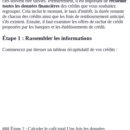
clés doivent être suivies. Premièrement, il est important de
recueillir
toutes les données financières
des crédits que vous souhaitez
regrouper. Cela inclut le montant, le taux d'intérêt, la durée restante
de chacun des crédits ainsi que les frais de remboursement anticipé,
s'ils existent. Ensuite, il faut examiner les offres de rachat de crédit
proposées par les banques et les établissements de crédit.
Étape 1 : Rassembler les informations
Commencez par dresser un tableau récapitulatif de vos crédits :
Type de crédit
Montant restant
Taux d'intérêt
Durée re
Prêt auto
10 000 €
3,7%
24 mois
Prêt personnel
5 000 €
4,5%
12 mois
Crédit
50 000 €
2,0%
120 mois
immobilier
### Étape 2 : Calculer le coût total Une fois les données