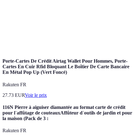
de crédit
alléger la gestion financière.
Taux
Coût d'emprunt exprimé en pourcentage annuel,
d'intérêt
applicable à un montant emprunté.
Frais de
Montant à verser pour la création d'un dossier de
dossier
rachat de crédit.
Porte-Cartes De Crédit Airtag Wallet Pour Hommes, Porte-
Cartes En Cuir Rfid Bloquant Le Boîtier De Carte Bancaire
En Métal Pop Up (Vert Foncé)
Rakuten FR
27.73
EUR
Voir le prix
116N Pierre à aiguiser diamantée au format carte de crédit
pour l`affûtage de couteauxAffûteur d`outils de jardin et pour
la maison (Pack de 3 :
Rakuten FR