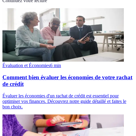
Continuez votre lecture
Évaluation et Économies
6
min
Comment bien évaluer les économies de votre rachat
de crédit
Évaluer les économies d'un rachat de crédit est essentiel pour
optimiser vos finances. Découvrez notre guide détaillé et faites le
bon choix.