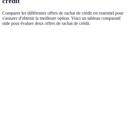
crédit
Comparer les différentes offres de rachat de crédit est essentiel pour
s'assurer d'obtenir la meilleure option. Voici un tableau comparatif
utile pour évaluer deux offres de rachat de crédit.
Critère
Offre A
Offre B
Verdict
Offre A
Taux
2,5%
3,0%
plus
d'intérêt
avantageuse
Frais de
Offre A
300 €
500 €
dossier
préférée
Offre A
Flexibilité
Mois avec
Remboursements
offre plus
des
possibilité de
fixes
de
paiements
réduction
flexibilité