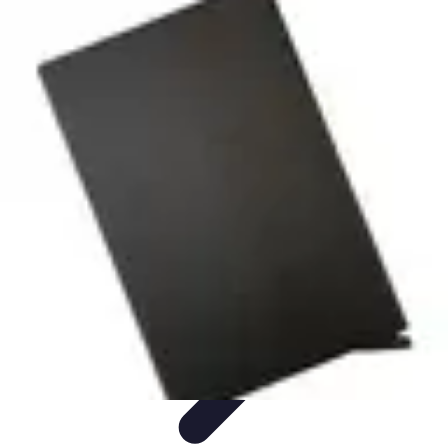
Calculez Votre Rachat
Outils et simulateurs
Calcul de Rachat
Calcul et Estimation
Calcul et
optimisation
Astuce et Conseils
Calculez Votre Rachat