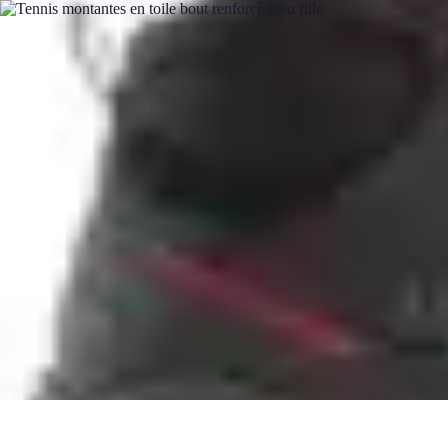
Calculez Votre Rachat
Outils et simulateurs
Calcul de Rachat
Calcul et Estimation
Calcul et op
Calculez Votre Rachat