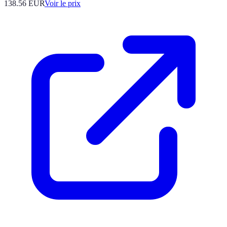
138.56
EUR
Voir le prix