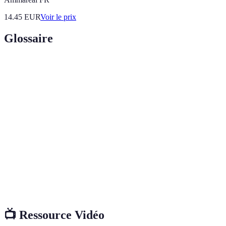
14.45
EUR
Voir le prix
Glossaire
Terme
Définition
Regroupement de plusieurs emprunts en un seul
Rachat de
pour bénéficier d'un taux d'intérêt plus
crédit
avantageux.
Capacité
Pourcentage de vos revenus consacrés au
d'endettement
remboursement de crédits.
Outil en ligne permettant d'estimer le coût d’un
Simulateur
rachat de crédit.
📺 Ressource Vidéo