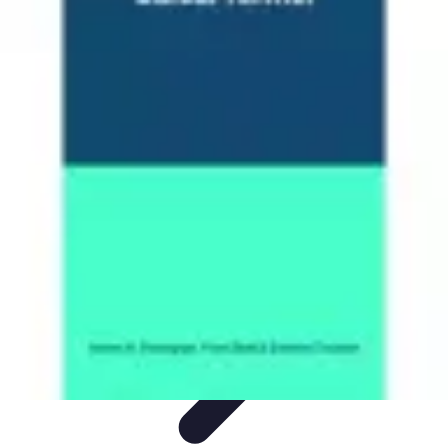
Calculez Votre Rachat
Outils et simulateurs
Calcul de Rachat
Calcul et Estimation
Calcul et
optimisation
Astuce et Conseils
Calculez Votre Rachat