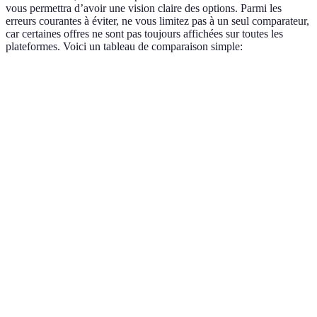
vous permettra d’avoir une vision claire des options. Parmi les
erreurs courantes à éviter, ne vous limitez pas à un seul comparateur,
car certaines offres ne sont pas toujours affichées sur toutes les
plateformes. Voici un tableau de comparaison simple:
Critère
Option A
Option B
Option C
Verdict
Taux
A est le
2,5%
3,0%
2,8%
d'intérêt
meilleur
Mensualités
A est le
(sur 15
500 EUR
550 EUR
520 EUR
meilleur
ans)
Frais de
B est le
500 EUR
300 EUR
400 EUR
dossier
meilleur
Durée (en
C est le
180
120
150
mois)
meilleur