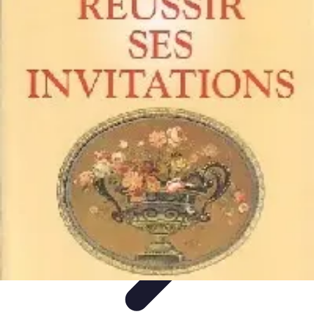
Calculez Votre Rachat
Outils et simulateurs
Calcul de Rachat
Calcul et Estimation
Calcul et
optimisation
Astuce et Conseils
Calculez Votre Rachat