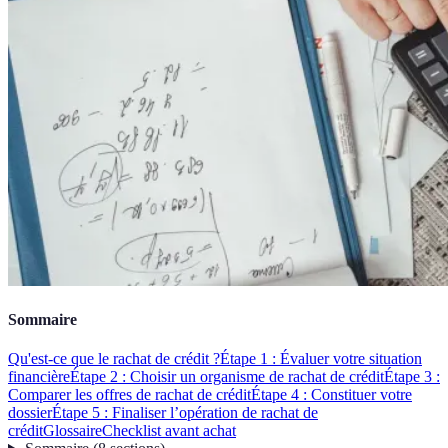
Sommaire
Qu'est-ce que le rachat de crédit ?
Étape 1 : Évaluer votre situation
financière
Étape 2 : Choisir un organisme de rachat de crédit
Étape 3 :
Comparer les offres de rachat de crédit
Étape 4 : Constituer votre
dossier
Étape 5 : Finaliser l’opération de rachat de
crédit
Glossaire
Checklist avant achat