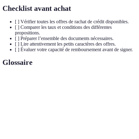
Checklist avant achat
[ ] Vérifier toutes les offres de rachat de crédit disponibles.
[ ] Comparer les taux et conditions des différentes
propositions.
[ ] Préparer l’ensemble des documents nécessaires.
[ ] Lire attentivement les petits caractères des offres.
[ ] Évaluer votre capacité de remboursement avant de signer.
Glossaire
Terme
Définition
Rachat
Processus de regroupement de plusieurs crédits en un
de
seul avec un nouveau taux d'intérêt.
crédit
Taux
Coût que vous payez pour emprunter de l'argent,
d'intérêt
exprimé en pourcentage de votre emprunt.