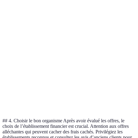
Critère
Option A
Option B
Option C
Verdict
Taux
Option A
1,5%
2,0%
1,8%
d'intérêt
favorable
Frais de
Option B
500€
300€
400€
dossier
préférée
Option C
Durée du
15 ans
20 ans
10 ans
la plus
prêt
courte
Option B
Mensualité
800€
600€
900€
la moins
chère
## 4. Choisir le bon organisme Après avoir évalué les offres, le
choix de l’établissement financier est crucial. Attention aux offres
alléchantes qui peuvent cacher des frais cachés. Privilégiez les
établissements reconnus et consultez les avis d’anciens clients pour