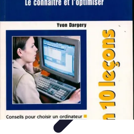
Calculez Votre Rachat
Outils et simulateurs
Calcul de Rachat
Calcul et Estimation
Calcul et
optimisation
Astuce et Conseils
Calculez Votre Rachat