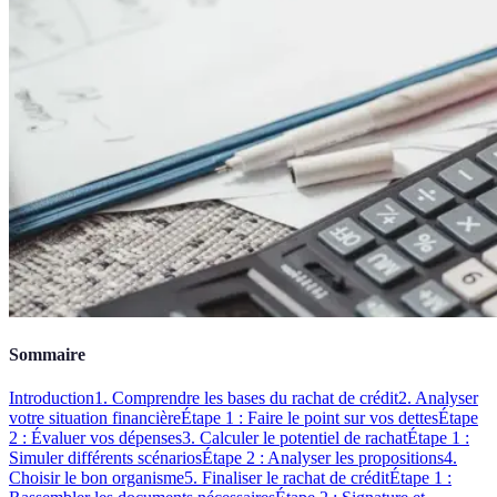
Sommaire
Introduction
1. Comprendre les bases du rachat de crédit
2. Analyser
votre situation financière
Étape 1 : Faire le point sur vos dettes
Étape
2 : Évaluer vos dépenses
3. Calculer le potentiel de rachat
Étape 1 :
Simuler différents scénarios
Étape 2 : Analyser les propositions
4.
Choisir le bon organisme
5. Finaliser le rachat de crédit
Étape 1 :