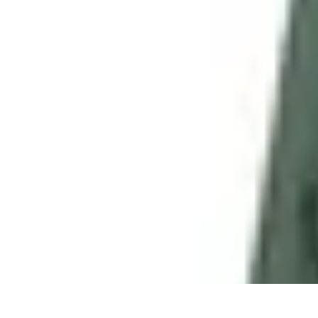
Calculez Votre Rachat
Outils et simulateurs
Calcul de Rachat
Calcul et Estimation
Calcul et op
Calculez Votre Rachat