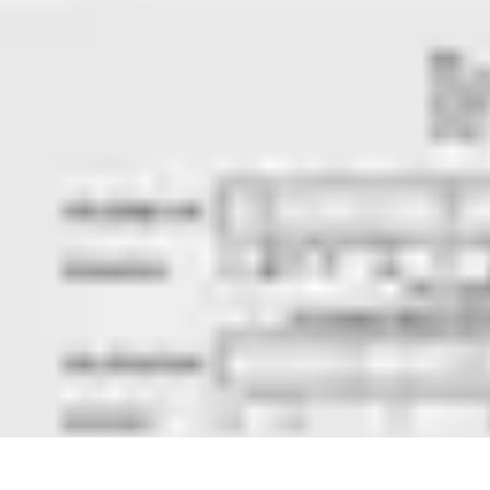
Calculez Votre Rachat
Outils et simulateurs
Calcul de Rachat
Calcul et Estimation
Calcul et op
Calculez Votre Rachat