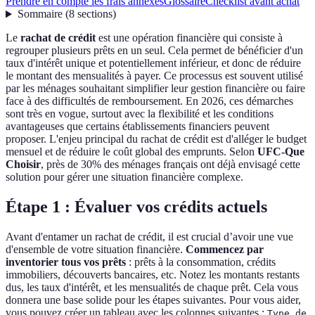
Prendre en compte les frais annexes
Glossaire
Checklist avant achat
Sommaire
(
8
sections
)
Le
rachat de crédit
est une opération financière qui consiste à
regrouper plusieurs prêts en un seul. Cela permet de bénéficier d'un
taux d'intérêt unique et potentiellement inférieur, et donc de réduire
le montant des mensualités à payer. Ce processus est souvent utilisé
par les ménages souhaitant simplifier leur gestion financière ou faire
face à des difficultés de remboursement. En 2026, ces démarches
sont très en vogue, surtout avec la flexibilité et les conditions
avantageuses que certains établissements financiers peuvent
proposer. L'enjeu principal du rachat de crédit est d'alléger le budget
mensuel et de réduire le coût global des emprunts. Selon
UFC-Que
Choisir
, près de 30% des ménages français ont déjà envisagé cette
solution pour gérer une situation financière complexe.
Étape 1 : Évaluer vos crédits actuels
Avant d'entamer un rachat de crédit, il est crucial d’avoir une vue
d'ensemble de votre situation financière.
Commencez par
inventorier tous vos prêts
: prêts à la consommation, crédits
immobiliers, découverts bancaires, etc. Notez les montants restants
dus, les taux d'intérêt, et les mensualités de chaque prêt. Cela vous
donnera une base solide pour les étapes suivantes. Pour vous aider,
vous pouvez créer un tableau avec les colonnes suivantes :
Type de