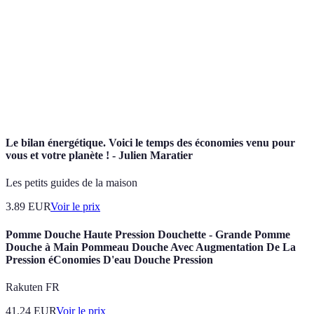
Taux
Coût d'un crédit exprimé en pourcentage, déterminant
d'intérêt
le montant des intérêts à payer sur le capital emprunté.
Coûts liés au traitement d'une demande de crédit,
Frais de
souvent appliqués par les banques ou organismes de
dossier
crédit.
Le bilan énergétique. Voici le temps des économies venu pour
vous et votre planète ! - Julien Maratier
Les petits guides de la maison
3.89
EUR
Voir le prix
Pomme Douche Haute Pression Douchette - Grande Pomme
Douche à Main Pommeau Douche Avec Augmentation De La
Pression éConomies D'eau Douche Pression
Rakuten FR
41.24
EUR
Voir le prix