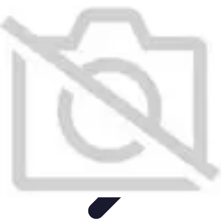
Calculez Votre Rachat
Outils et simulateurs
Calcul de Rachat
Calcul et Estimation
Calcul et
optimisation
Astuce et Conseils
Calculez Votre Rachat