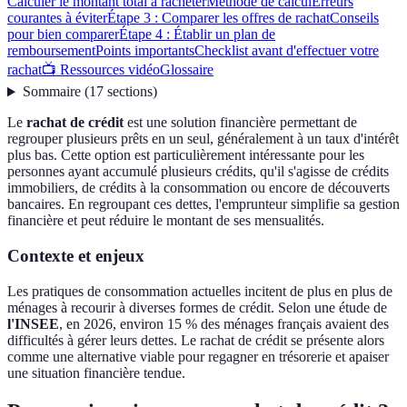
Calculer le montant total à racheter
Méthode de calcul
Erreurs
courantes à éviter
Étape 3 : Comparer les offres de rachat
Conseils
pour bien comparer
Étape 4 : Établir un plan de
remboursement
Points importants
Checklist avant d'effectuer votre
rachat
📺 Ressources vidéo
Glossaire
Sommaire
(
17
sections
)
Le
rachat de crédit
est une solution financière permettant de
regrouper plusieurs prêts en un seul, généralement à un taux d'intérêt
plus bas. Cette option est particulièrement intéressante pour les
personnes ayant accumulé plusieurs crédits, qu'il s'agisse de crédits
immobiliers, de crédits à la consommation ou encore de découverts
bancaires. En regroupant ces dettes, l'emprunteur simplifie sa gestion
financière et peut réduire le montant de ses mensualités.
Contexte et enjeux
Les pratiques de consommation actuelles incitent de plus en plus de
ménages à recourir à diverses formes de crédit. Selon une étude de
l'INSEE
, en 2026, environ 15 % des ménages français avaient des
difficultés à gérer leurs dettes. Le rachat de crédit se présente alors
comme une alternative viable pour regagner en trésorerie et apaiser
une situation financière tendue.