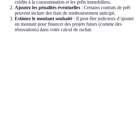
crédits à la consommation et les prêts immobiliers.
Ajoutez les pénalités éventuelles
: Certains contrats de prêt
peuvent inclure des frais de remboursement anticipé.
Estimez le montant souhaité
: Il peut être judicieux d’ajouter
un montant pour financer des projets futurs (comme des
rénovations) dans votre calcul de rachat.
Critère
Crédit 1
Crédit 2
Total à racheter
15 000
10 000
Montant restant
25 000 EUR
EUR
EUR
Taux d'intérêt
5%
7%
-
Mensualité
350 EUR
400 EUR
750 EUR
actuelle
Mensualité
600 EUR
-
-
proposée
(estimé)