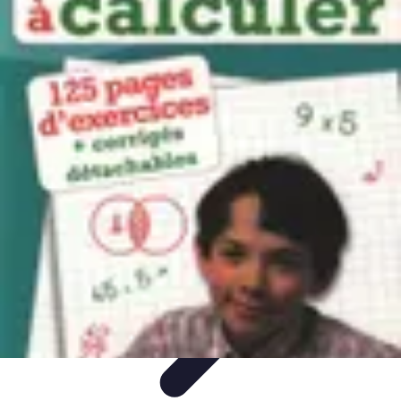
Calculez Votre Rachat
Outils et simulateurs
Calcul de Rachat
Calcul et Estimation
Calcul et
optimisation
Astuce et Conseils
Calculez Votre Rachat