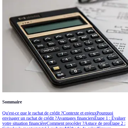
Sommaire
Qu'est-ce que le rachat de crédit ?
Contexte et enjeux
Pourquoi
envisager un rachat de crédit ?
Avantages financiers
Étape 1 : Évaluer
votre situation financière
Comment procéder ?
Astuce de pro
Étape 2 :