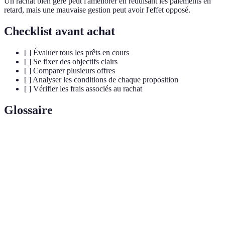
Un rachat bien géré peut l'améliorer en réduisant les paiements en
retard, mais une mauvaise gestion peut avoir l'effet opposé.
Checklist avant achat
[ ] Évaluer tous les prêts en cours
[ ] Se fixer des objectifs clairs
[ ] Comparer plusieurs offres
[ ] Analyser les conditions de chaque proposition
[ ] Vérifier les frais associés au rachat
Glossaire
Terme
Définition
Rachat de
Processus de regroupement de plusieurs prêts en
Crédit
un seul.
Paiements effectués chaque mois pour rembourser
Mensualités
un emprunt.