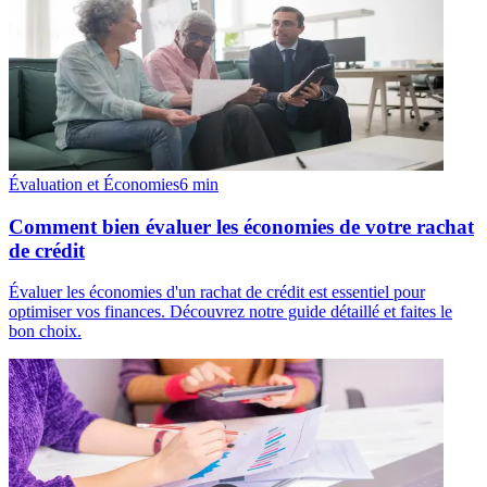
Évaluation et Économies
6
min
Comment bien évaluer les économies de votre rachat
de crédit
Évaluer les économies d'un rachat de crédit est essentiel pour
optimiser vos finances. Découvrez notre guide détaillé et faites le
bon choix.