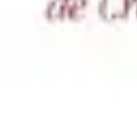
Calculez Votre Rachat
Outils et simulateurs
Calcul de Rachat
Calcul et Estimation
Calcul et op
Calculez Votre Rachat