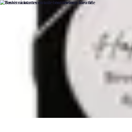
Calculez Votre Rachat
Outils et simulateurs
Calcul de Rachat
Calcul et Estimation
Calcul et op
Calculez Votre Rachat