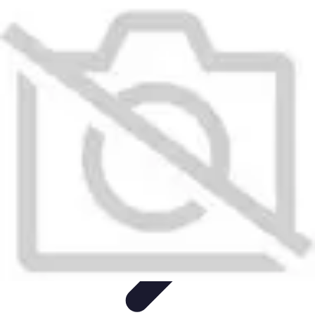
Calculez Votre Rachat
Outils et simulateurs
Calcul de Rachat
Calcul et Estimation
Calcul et
optimisation
Astuce et Conseils
Calculez Votre Rachat