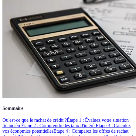
Sommaire
Qu'est-ce que le rachat de crédit ?
Étape 1 : Évaluez votre situation
financière
Étape 2 : Comprendre les taux d'intérêt
Étape 3 : Calculez
vos économies potentielles
Étape 4 : Comparez les offres de rachat