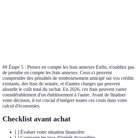
Taux d'intérêt
3.5%
3.7%
4%
Durée (ans)
15
10
20
Frais de dossier
600 €
400 €
500 €
Mensualité
900 €
850 €
600 €
## Étape 5 : Prenez en compte les frais annexes Enfin, n'oubliez pas
de prendre en compte les frais annexes. Ceux-ci peuvent
comprendre des pénalités de remboursement anticipé sur vos crédits
existants, des frais de notaire, et d'autres charges qui peuvent
alourdir le coût total du rachat. En 2026, ces frais peuvent varier
considérablement d'un établissement à l'autre. Avant de finaliser
votre décision, il est crucial d'intégrer toutes ces couts dans votre
calcul d'économies.
Checklist avant achat
[ ] Évaluer votre situation financière
[ ] Comparer les taux d'intérêt disponibles