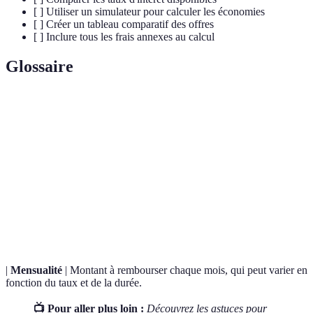
[ ] Utiliser un simulateur pour calculer les économies
[ ] Créer un tableau comparatif des offres
[ ] Inclure tous les frais annexes au calcul
Glossaire
Terme
Définition
Rachat
Opération regroupant plusieurs crédits en un seul,
de
souvent pour des conditions plus favorables.
crédit
Taux
Pourcentage appliqué au montant emprunté,
d'intérêt
influençant le coût du crédit.
|
Mensualité
| Montant à rembourser chaque mois, qui peut varier en
fonction du taux et de la durée.
📺 Pour aller plus loin :
Découvrez les astuces pour