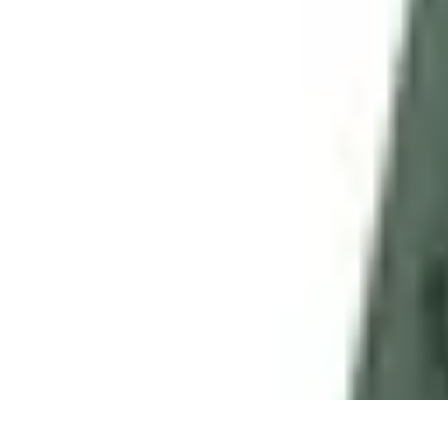
Calculez Votre Rachat
Outils et simulateurs
Calcul de Rachat
Calcul et Estimation
Calcul et op
Calculez Votre Rachat