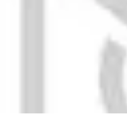
Calculez Votre Rachat
Outils et simulateurs
Calcul de Rachat
Calcul et Estimation
Calcul et op
Calculez Votre Rachat