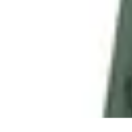
Calculez Votre Rachat
Outils et simulateurs
Calcul de Rachat
Calcul et Estimation
Calcul et op
Calculez Votre Rachat