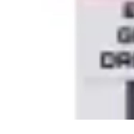
Calculez Votre Rachat
Outils et simulateurs
Calcul de Rachat
Calcul et Estimation
Calcul et op
Calculez Votre Rachat