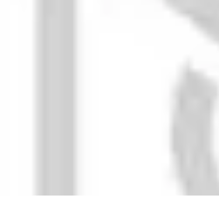
Calculez Votre Rachat
Outils et simulateurs
Calcul de Rachat
Calcul et Estimation
Calcul et op
Calculez Votre Rachat