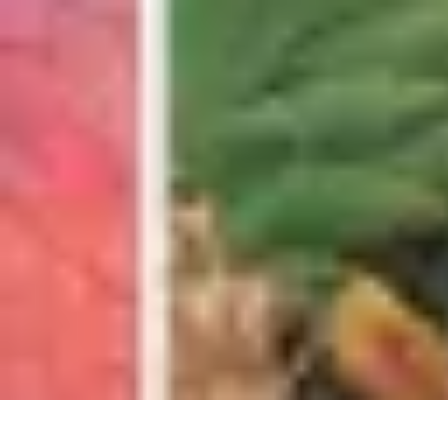
Calculez Votre Rachat
Outils et simulateurs
Calcul de Rachat
Calcul et Estimation
Calcul et op
Calculez Votre Rachat