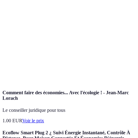
Terme
Définition
Rachat de
Opération qui regroupe plusieurs prêts en un seul
crédit
pour réduire les mensualités.
Taux
Pourcentage appliqué sur le montant du crédit,
d'intérêt
déterminant le coût total emprunté.
Montant à rembourser chaque mois pour un prêt ou
Mensualité
un crédit.
Comment faire des économies... Avec l'écologie ! - Jean-Marc
Lorach
Le conseiller juridique pour tous
1.00
EUR
Voir le prix
Ecoflow Smart Plug 2 ¿ Suivi Énergie Instantané, Contrôle À