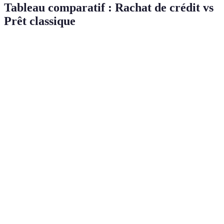
Tableau comparatif : Rachat de crédit vs
Prêt classique
Critère
Rachat de crédit
Prêt classique
Verdict
Fixe ou
Taux
Variable (souvent
variable
Avantage
d'intérêt
inférieur)
(souvent plus
rachat
élevé)
Généralement
Variable selon
Avantage
Mensualité
plus faible
l'emprunt
rachat
Durée du
Peut être
Selon le
Fixe
prêt
allongée
cas
Facilité de
Plusieurs
Avantage
Un seul crédit
gestion
crédits
rachat