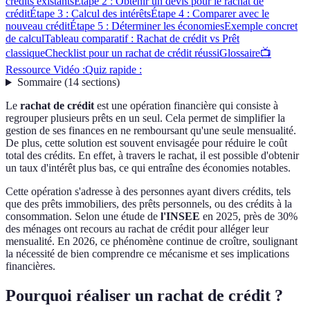
crédits existants
Étape 2 : Obtenir un devis pour le rachat de
crédit
Étape 3 : Calcul des intérêts
Étape 4 : Comparer avec le
nouveau crédit
Étape 5 : Déterminer les économies
Exemple concret
de calcul
Tableau comparatif : Rachat de crédit vs Prêt
classique
Checklist pour un rachat de crédit réussi
Glossaire
📺
Ressource Vidéo :
Quiz rapide :
Sommaire
(
14
sections
)
Le
rachat de crédit
est une opération financière qui consiste à
regrouper plusieurs prêts en un seul. Cela permet de simplifier la
gestion de ses finances en ne remboursant qu'une seule mensualité.
De plus, cette solution est souvent envisagée pour réduire le coût
total des crédits. En effet, à travers le rachat, il est possible d'obtenir
un taux d'intérêt plus bas, ce qui entraîne des économies notables.
Cette opération s'adresse à des personnes ayant divers crédits, tels
que des prêts immobiliers, des prêts personnels, ou des crédits à la
consommation. Selon une étude de
l'INSEE
en 2025, près de 30%
des ménages ont recours au rachat de crédit pour alléger leur
mensualité. En 2026, ce phénomène continue de croître, soulignant
la nécessité de bien comprendre ce mécanisme et ses implications
financières.
Pourquoi réaliser un rachat de crédit ?