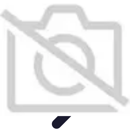
Calculez Votre Rachat
Outils et simulateurs
Calcul de Rachat
Calcul et Estimation
Calcul et
optimisation
Astuce et Conseils
Calculez Votre Rachat