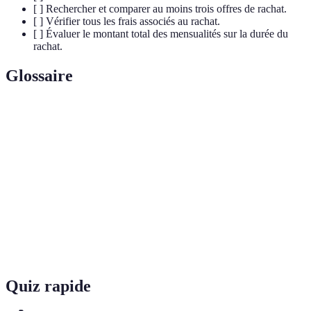
[ ] Rechercher et comparer au moins trois offres de rachat.
[ ] Vérifier tous les frais associés au rachat.
[ ] Évaluer le montant total des mensualités sur la durée du
rachat.
Glossaire
Terme
Définition
Rachat de
Opération financière regroupant plusieurs prêts en
crédit
un seul prêt avec un nouveau taux d'intérêt.
Taux
Pourcentage appliqué au montant emprunté qui a un
d'intérêt
impact sur le coût total du crédit.
Mensualité
Montant à rembourser chaque mois pour un prêt.
Quiz rapide