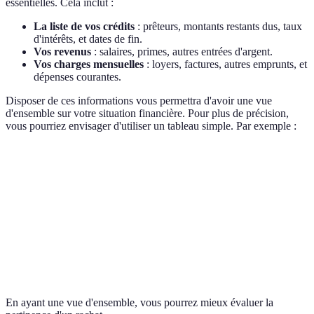
essentielles. Cela inclut :
La liste de vos crédits
: prêteurs, montants restants dus, taux
d'intérêts, et dates de fin.
Vos revenus
: salaires, primes, autres entrées d'argent.
Vos charges mensuelles
: loyers, factures, autres emprunts, et
dépenses courantes.
Disposer de ces informations vous permettra d'avoir une vue
d'ensemble sur votre situation financière. Pour plus de précision,
vous pourriez envisager d'utiliser un tableau simple. Par exemple :
Type de Crédits
Montant restant dû
Taux d'intérêt
Mens
Prêt immobilier
120,000 €
2.5%
800 
Crédit auto
15,000 €
3%
300 
Crédit conso
5,000 €
5%
150 
En ayant une vue d'ensemble, vous pourrez mieux évaluer la