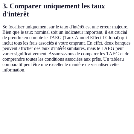
3. Comparer uniquement les taux
d'intérêt
Se focaliser uniquement sur le taux d'intérêt est une erreur majeure.
Bien que le taux nominal soit un indicateur important, il est crucial
de prendre en compte le TAEG (Taux Annuel Effectif Global) qui
inclut tous les frais associés à votre emprunt. En effet, deux banques
peuvent afficher des taux d'intérêt similaires, mais le TAEG peut
varier significativement. Assurez-vous de comparer les TAEG et de
comprendre toutes les conditions associées aux prêts. Un tableau
comparatif peut être une excellente manière de visualiser cette
information.
Critère
Banque A
Banque B
Banque C
Taux d'intérêt
1,20%
1,15%
1,25%
Frais de dossier
300 €
500 €
200 €
Assurance
25€
30€
20€