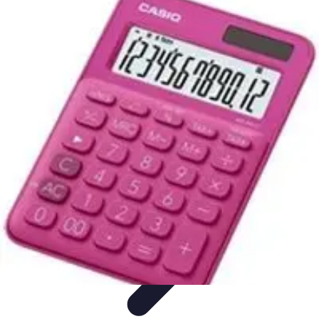
Calculez Votre Rachat
Outils et simulateurs
Calcul de Rachat
Calcul et Estimation
Calcul et
optimisation
Astuce et Conseils
Calculez Votre Rachat