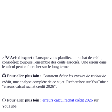
Rachat de
Opération financière permettant de regrouper
crédit
plusieurs prêts en un seul.
Taux Annuel Effectif Global, qui inclut tous les
TAEG
frais d’un crédit.
Assurance
Assurance qui couvre le remboursement d’un prêt
emprunteur
en cas de décès ou d’incapacité.
>
💡 Avis d'expert :
Lorsque vous planifiez un rachat de crédit,
considérez toujours l'ensemble des coûts associés. Une erreur dans
le calcul peut coûter cher sur le long terme.
📺 Pour aller plus loin :
Comment éviter les erreurs de rachat de
crédit
, une analyse complète de ce sujet. Recherchez sur YouTube :
"erreurs calcul rachat crédit 2026".
📺
Pour aller plus loin :
erreurs calcul rachat crédit 2026
sur
YouTube