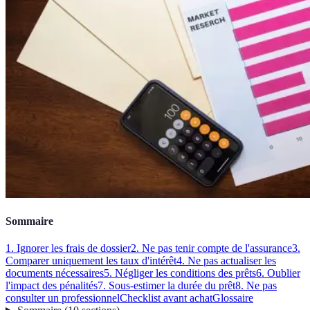
Sommaire
1. Ignorer les frais de dossier
2. Ne pas tenir compte de l'assurance
3.
Comparer uniquement les taux d'intérêt
4. Ne pas actualiser les
documents nécessaires
5. Négliger les conditions des prêts
6. Oublier
l'impact des pénalités
7. Sous-estimer la durée du prêt
8. Ne pas
consulter un professionnel
Checklist avant achat
Glossaire