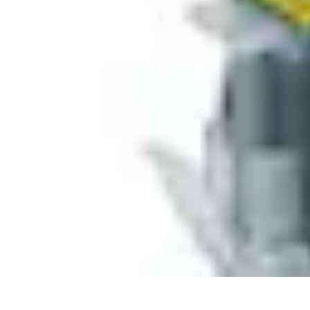
Calculez Votre Rachat
Outils et simulateurs
Calcul de Rachat
Calcul et Estimation
Calcul et op
Calculez Votre Rachat