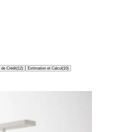
 de Crédit
(
12
)
Estimation et Calcul
(
10
)